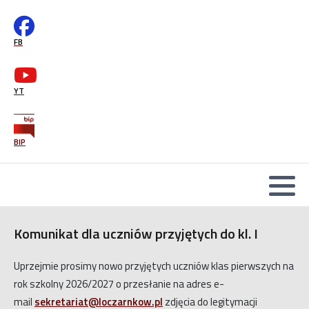
Wsparcie psychologiczno-pedagogiczne
mLegitymacja-instrukcja
FB
Office365
Druki podań
YT
BIP
Komunikat dla uczniów przyjętych do kl. I
Uprzejmie prosimy nowo przyjętych uczniów klas pierwszych na
rok szkolny 2026/2027 o przesłanie na adres e-
mail
sekretariat@loczarnkow.pl
zdjęcia do legitymacji