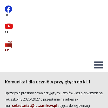
Wsparcie psychologiczno-pedagogiczne
mLegitymacja-instrukcja
FB
Office365
Druki podań
YT
BIP
Komunikat dla uczniów przyjętych do kl. I
Uprzejmie prosimy nowo przyjętych uczniów klas pierwszych na
rok szkolny 2026/2027 o przesłanie na adres e-
mail
sekretariat@loczarnkow.pl
zdjęcia do legitymacji