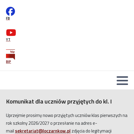
Wsparcie psychologiczno-pedagogiczne
mLegitymacja-instrukcja
FB
Office365
Druki podań
YT
BIP
Komunikat dla uczniów przyjętych do kl. I
Uprzejmie prosimy nowo przyjętych uczniów klas pierwszych na
rok szkolny 2026/2027 o przesłanie na adres e-
mail
sekretariat@loczarnkow.pl
zdjęcia do legitymacji