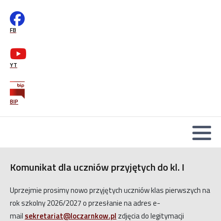
Wsparcie psychologiczno-pedagogiczne
mLegitymacja-instrukcja
FB
Office365
Druki podań
YT
BIP
Komunikat dla uczniów przyjętych do kl. I
Uprzejmie prosimy nowo przyjętych uczniów klas pierwszych na
rok szkolny 2026/2027 o przesłanie na adres e-
mail
sekretariat@loczarnkow.pl
zdjęcia do legitymacji